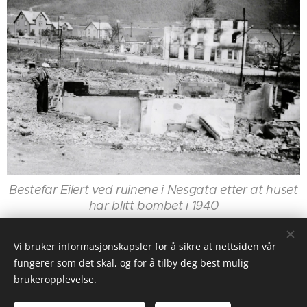
Bestefar Eilert ved ruinene i Nesgata etter at huset
har blitt bombet i 1940
Vi bruker informasjonskapsler for å sikre at nettsiden vår
© 2025 Alle rettigheter forbeholdt
fungerer som det skal, og for å tilby deg best mulig
brukeropplevelse.
Informasjonskapsler